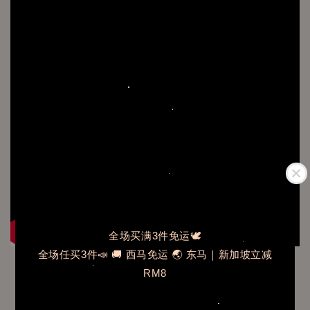
全场买满3件免运🕊️
全场任买3件📣 🚚 西马免运 🌏 东马｜新加坡立减
RM8
Model