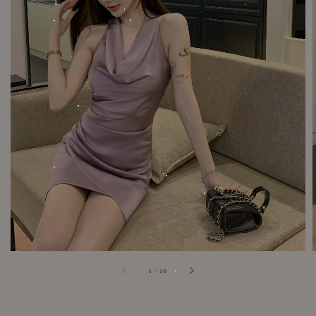
1
/
16