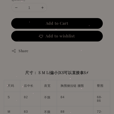
Add to Cart
Add to wishlist
Share
尺寸： S M L(偏小)XS可以直接拿S⚡️
尺码
后中长
肩宽
胸围侧拉链 腰围
臀围
S
82
84
68-
不限
86
M
83
88
72-
不限