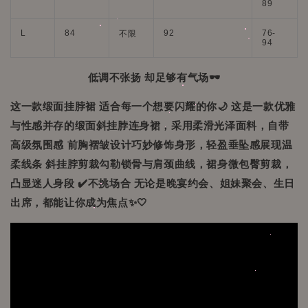
89
L
84
92
76-
不限
94
低调不张扬 却足够有气场🕶️
这一款缎面挂脖裙 适合每一个想要闪耀的你🌙
这是一款优雅
与性感并存的缎面斜挂脖连身裙，采用柔滑光泽面料，自带
高级氛围感
前胸褶皱设计巧妙修饰身形，轻盈垂坠感展现温
柔线条
斜挂脖剪裁勾勒锁骨与肩颈曲线，裙身微包臀剪裁，
凸显迷人身段 ✔️
不挑场合 无论是晚宴约会、姐妹聚会、生日
出席，
都能让你成为焦点✨🤍