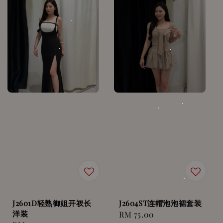
J2601D轻熟御姐开衩长
J2604ST连帽泡泡裙套装
洋装
Regular
RM 75.00