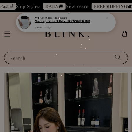
Ship Style▹
New Year▹
B
st🛒
DAILY🚚
FREESHIPPING🕊️
Someone
just purchased
N2001:sparkles:BLINK·王牌太空棉西装裤裙
5 minutes ago
Search