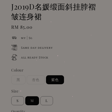
J2019D名媛缎面斜挂脖褶
皱连身裙
Regular
RM 85.00
price
ᴍʏ | ꜱɢ
ꜱᴀᴍᴇ ᴅᴀʏ ᴅᴇʟɪᴠᴇʀʏ
ᴀʟʟ ʀᴇᴀᴅʏ ꜱᴛᴏᴄᴋ
Colour
黑
杏色
紫色
Size
S
M
L
Quantity