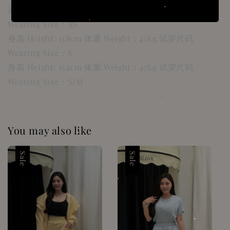
身高 Height: 160cm 体重 Weight：38kg 试穿尺码
Wearing Size：XS
身高 Height: 158cm 体重 Weight：45kg 试穿尺码
Wearing Size：S
身高 Height: 154cm 体重 Weight：47kg 试穿尺码
Wearing Size：S/M
You may also like
Sale
Sale