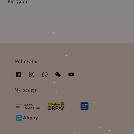
Regular
RM 79.00
price
price
Follow us
We accept