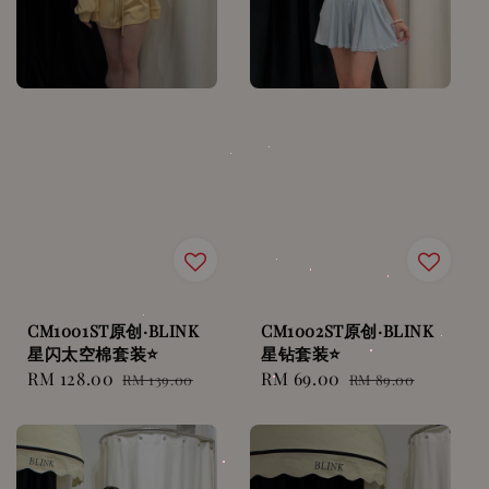
CM1001ST原创·BLINK
CM1002ST原创·BLINK
星闪太空棉套装⭐️
星钻套装⭐️
Sale
RM 128.00
Regular
Sale
RM 69.00
Regular
RM 139.00
RM 89.00
price
price
price
price