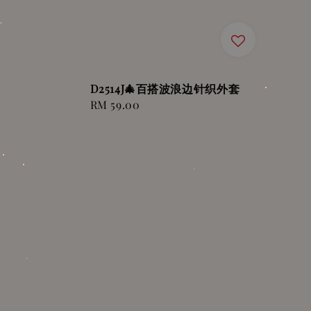
D2514J🎄百搭波浪边针织外套
Regular
RM 59.00
price