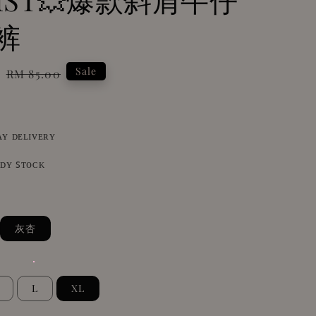
裤
0
Regular
Sale
RM 85.00
price
ᴀʏ ᴅᴇʟɪᴠᴇʀʏ
ᴀᴅʏ ꜱᴛᴏᴄᴋ
灰杏
L
XL