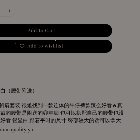
Add to Cart
Add to wishlist
灰白（腰带附送）
斜肩套装
很难找到一款连体的牛仔裤款辣么好看
🔥
真
佩戴的腰带是附送的
😍🫶🏻
也可以搭配自己的腰带也没
很好看
很显白
跟着平时的尺寸
臀部较大的话可以拿大
ium quality ya