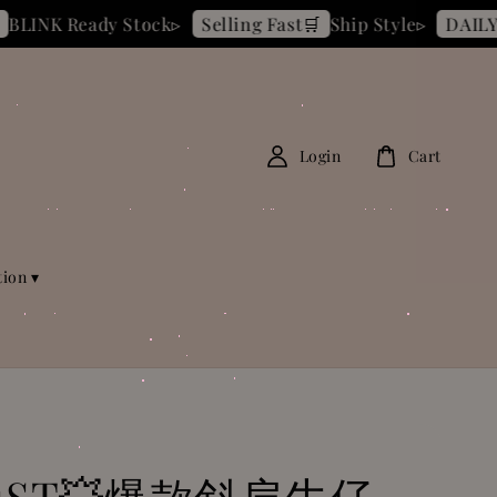
eady Stock▹
Ship Style▹
New Y
Selling Fast🛒
DAILY🚚
Login
Cart
tion ▾
11ST💥爆款斜肩牛仔