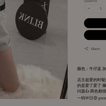
Quantity
Share
颜色：牛仔蓝
店主超爱的时髦
的是爱了爱了
问题
👍
两色都
一码
🫶🏻😍
prem