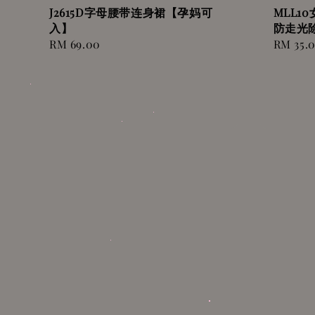
J2615D字母腰带连身裙【孕妈可
MLL10
入】
防走光
Regular
RM 69.00
Regular
RM 35.
price
price