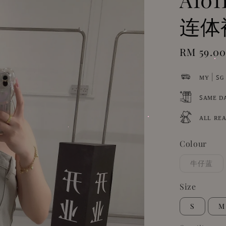
连体
Sale
RM 59.0
price
ᴍʏ | ꜱɢ
ꜱᴀᴍᴇ ᴅ
ᴀʟʟ ʀᴇ
Colour
牛仔蓝
Size
S
M