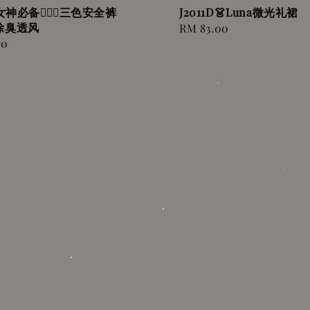
女神必备🧚🏻‍♀️三色安全裤
J2011D👗Luna微光礼裙
除臭透风
Regular
RM 83.00
00
price