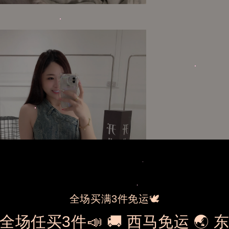
全场买满3件免运🕊️
全场任买3件📣 🚚 西马免运 🌏 