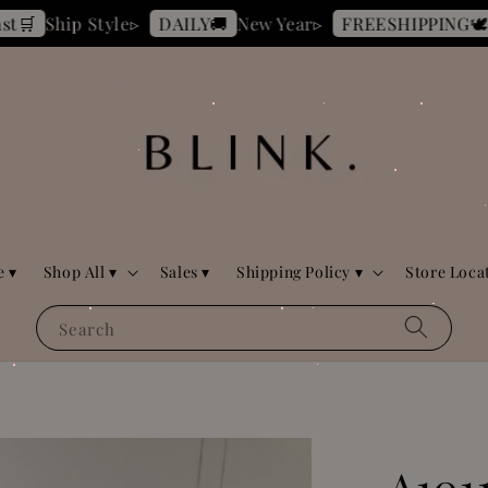
 Style▹
New Year▹
BLINK R
DAILY🚚
FREESHIPPING🕊️
 ▾
Shop All ▾
Sales ▾
Shipping Policy ▾
Store Loca
Search
A10