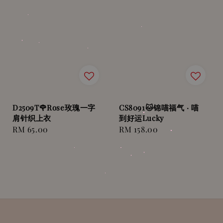
D2509T🌹Rose玫瑰一字
CS8091🐱锦喵福气 · 喵
肩针织上衣
到好运Lucky
Regular
RM 65.00
Regular
RM 158.00
price
price