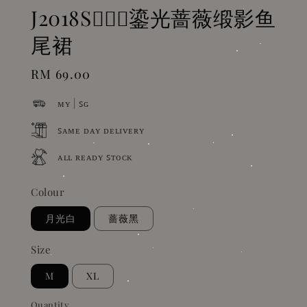
J2018S🧜🏻‍♀️鎏光蔷薇缎影鱼
尾裙
Regular
RM 69.00
price
ᴍʏ | ꜱɢ
ꜱᴀᴍᴇ ᴅᴀʏ ᴅᴇʟɪᴠᴇʀʏ
ᴀʟʟ ʀᴇᴀᴅʏ ꜱᴛᴏᴄᴋ
Colour
月光白
蔷薇黑
Size
M
XL
Quantity