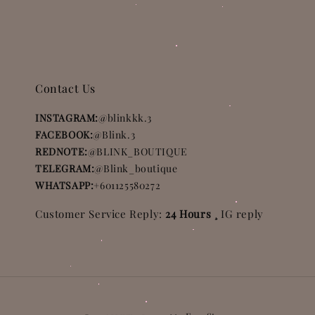
Contact Us
INSTAGRAM:
@blinkkk.3
FACEBOOK:
@Blink.3
REDNOTE:
@BLINK_BOUTIQUE
TELEGRAM:
@Blink_boutique
WHATSAPP:
+601125580272
Customer Service Reply:
24 Hours ¸
IG reply