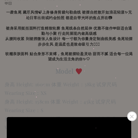
🫶🏻
一袭鱼尾 藏尽风情🍃上身修身剪裁勾勒曲线 裙摆自然散开如浪花轻漾✨无
论日常出街或约会拍照 都是自带光环的焦点所在📷
裙身采用挺括面料打造精致轮廓 鱼尾线条自然延伸 优雅不做作🫶🏻适合通
勤与小聚 行走间展现内敛高级感
从腰间收紧 到裙摆微张人鱼设计 每一寸都为你量身定制曲线美感 鱼尾轻摆
步步生风 是温柔也是致命吸引力🧜🏻‍♀️
软糯亲肤面料 贴合身形不束缚，鱼尾裙摆轻盈灵动 甜而不腻 适合每一位渴
望成为生活主角的你✨🤍
Model
身高 Height: 160cm 体重 Weight：38kg 试穿尺码
Wearing Size：XS
身高 Height: 158cm 体重 Weight：45kg 试穿尺码
Wearing Size：S
身高 Height: 154cm 体重 Weight：47kg 试穿尺码
Wearing Size：S/M