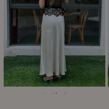
1
/
8