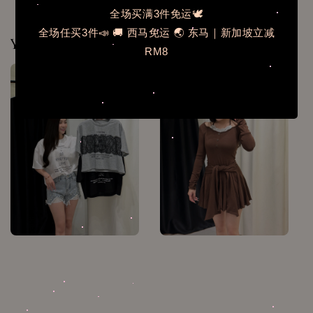
全场买满3件免运🕊️
全场任买3件📣 🚚 西马免运 🌏 东马｜新加坡立减
You may also like
RM8