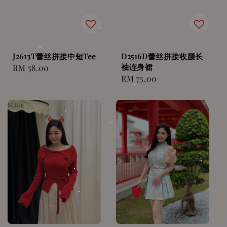
J2613T蕾丝拼接中短Tee
D2516D蕾丝拼接收腰长
袖连身裙
Regular
RM 58.00
Regular
RM 75.00
price
price