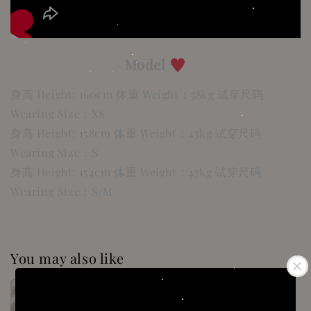
Model
身高 Height: 160cm 体重 Weight：38kg 试穿尺码
Wearing Size：XS
身高 Height: 158cm 体重 Weight：45kg 试穿尺码
Wearing Size：S
身高 Height: 154cm 体重 Weight：47kg 试穿尺码
Wearing Size：S/M
You may also like