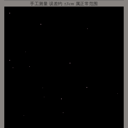
手工测量 误差约
±3cm
属正常范围