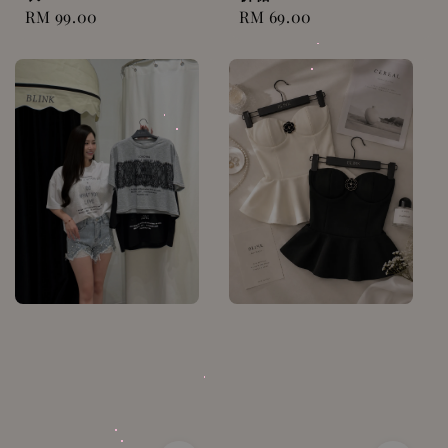
Regular
RM 99.00
Regular
RM 69.00
price
price