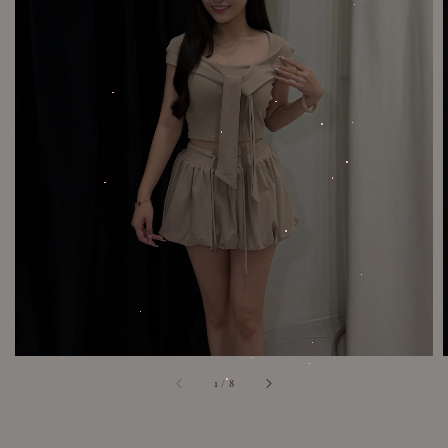
1
/
8