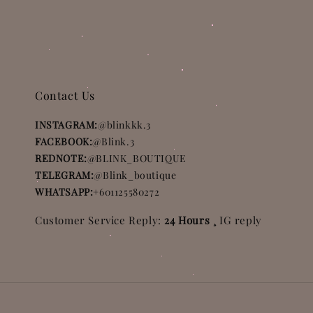
Contact Us
INSTAGRAM:
@blinkkk.3
FACEBOOK:
@Blink.3
REDNOTE:
@BLINK_BOUTIQUE
TELEGRAM:
@Blink_boutique
WHATSAPP:
+601125580272
Customer Service Reply:
24 Hours ¸
IG reply