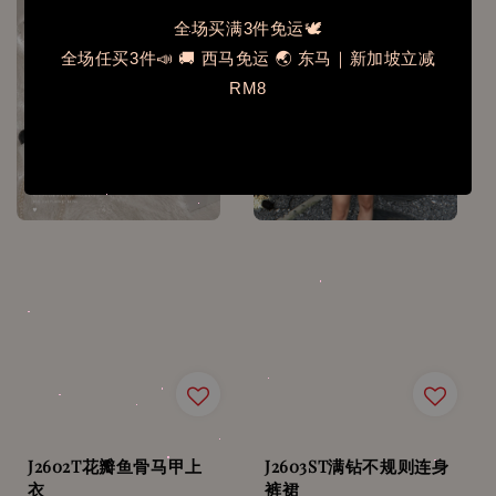
全场买满3件免运🕊️
全场任买3件📣 🚚 西马免运 🌏 东马｜新加坡立减
RM8
J2602T花瓣鱼骨马甲上
J2603ST满钻不规则连身
衣
裤裙