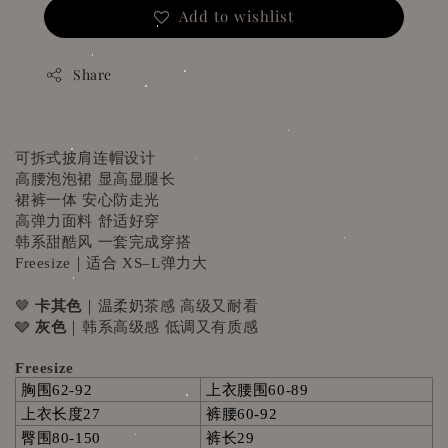
Add to wishlist
Share
可拆式披肩连帽设计
高腰泡泡裙 显高显腿长
裙裤一体 安心防走光
高弹力面料 舒适好穿
韩系甜酷风 一套完成穿搭
Freesize｜适合 XS–L弹力大
🤎
卡其色
｜温柔奶茶感 高级又耐看
🩶
灰色
｜韩系高级感 低调又有质感
Freesize
胸围
上衣腰围
62-92
60-89
上衣长度
裤腰
27
60-92
臀围
裤长
80-150
29