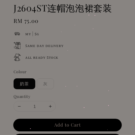
J2604ST连帽泡泡裙套装
Regular
RM 75.00
price
ᴍʏ | ꜱɢ
ꜱᴀᴍᴇ ᴅᴀʏ ᴅᴇʟɪᴠᴇʀʏ
ᴀʟʟ ʀᴇᴀᴅʏ ꜱᴛᴏᴄᴋ
Colour
奶茶
灰
Quantity
Add to Cart